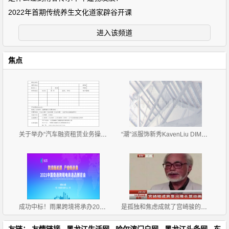
2022年首期传统养生文化道家辟谷开课
进入该频道
焦点
关于举办“汽车融资租赁业务操作流程、风险控制与 租
“潮”派服饰新秀KavenLiu DIMOR 2019招商正式拉开帷
成功中标！雨果跨境将承办2021中国南通跨境电商选品博
是孤独和焦虑成就了宫崎骏的伟大
友链：
友情链接
黑龙江生活网
哈尔滨门户网
黑龙江头条网
东