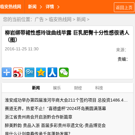
临安热线网
新闻
详情
返回上页
您的当前位置：
广告
>
临安热线网
>
新闻
>
柳岩绑带裙性感玲珑曲线毕露 巨乳肥臀十分性感很诱人
（图）
2016-11-25 11:30
来源：
责编：
新闻
娱乐
财经
科技
淮安成功举办第四届淮河华商大会211个签约项目 总投资1486.4亿元
赛道无界，热爱不止！“喜德盛杯”2024环岛赛圆满落幕
浙江省贵州商会开启浙黔合作新篇章
醉美黔韵 贵品入浙 首届多彩贵州非遗文化-贵品博览会
是什么让剑南春传承千年蓬勃发展？