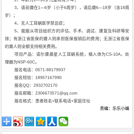
3
1—6
6
6—18
18
、语前聋在
岁（小于
周岁），语后聋
岁（含
周
岁）；
4
、无人工耳蜗医学禁忌症；
5
、能服从项目组织方的评估、手术、调试、康复及科研等安
排；有浙江省医保的聋人则承担医保报销后的费用；无浙江省医保
的聋人则全额支持相关费用。
CS-10A
项目产品：诺尔康晨星人工耳蜗系统，植入体为
，处
NSP-60C
理器为
。
0571-88179937
报名电话：
18957167990
报名短信：
QQ
2932702170
报名
：
2306673571@qq.com
报名邮箱：
+
+
报名格式：患者姓名
联系电话
家庭住址
责编：乐乐小编