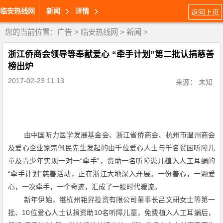
临安热线网
新闻
详情
返回上页
您的当前位置：
广告
>
临安热线网
>
新闻
>
浙江侨商会领导等奉献爱心 “牵手计划”第二批认捐慈善
榜出炉
2017-02-23 11:13
来源： 未知
由中国听力医学发展基金会、浙江省侨商会、杭州市温州商会
及爱心企业家宗佩民先生发起的由千位爱心人士与千名贫困听障儿
“
”
童及青少年实现一对一
牵手
，资助一名听障患儿植入人工耳蜗的
“
”
牵手计划
慈善活动，正在浙江大地深入开展。一份善心，一颗爱
心，一次牵手，一个奇迹，汇成了一股时代暖流。
新年伊始，继杭州钜昇投资有限公司董事长吕文研女士等第一
10
10
批、
位爱心人士认捐资助
名听障儿童，免费植入人工耳蜗后，