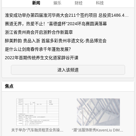
新闻
娱乐
财经
科技
淮安成功举办第四届淮河华商大会211个签约项目 总投资1486.4亿元
赛道无界，热爱不止！“喜德盛杯”2024环岛赛圆满落幕
浙江省贵州商会开启浙黔合作新篇章
醉美黔韵 贵品入浙 首届多彩贵州非遗文化-贵品博览会
是什么让剑南春传承千年蓬勃发展？
2022年首期传统养生文化道家辟谷开课
进入该频道
焦点
关于举办“汽车融资租赁业务操作流程、风险控制与 租
“潮”派服饰新秀KavenLiu DIMOR 2019招商正式拉开帷