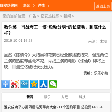
临安热线网
新闻
详情
返回上页
您的当前位置：
广告
>
临安热线网
>
新闻
>
教你美｜肖战夸王一博“粒粒分明”的长睫毛，到底什么
样？
2019-10-01 16:23
来源： 未知
虽然《陈情令》大结局和花絮已经全部播放结束，但是两位
主演的热度却丝毫不减，肖战主演的电影《诛仙I》即将上
映，目测过亿破纪录没压力。
责编：乐乐小编
新闻
娱乐
财经
科技
淮安成功举办第四届淮河华商大会211个签约项目 总投资1486.4亿元