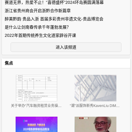
赛道无界，热爱不止！“喜德盛杯”2024环岛赛圆满落幕
浙江省贵州商会开启浙黔合作新篇章
醉美黔韵 贵品入浙 首届多彩贵州非遗文化-贵品博览会
是什么让剑南春传承千年蓬勃发展？
2022年首期传统养生文化道家辟谷开课
进入该频道
焦点
关于举办“汽车融资租赁业务操作流程、风险控制与 租
“潮”派服饰新秀KavenLiu DIMOR 2019招商正式拉开帷