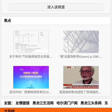
进入该频道
焦点
关于举办“汽车融资租赁业务操作流程、风险控制与 租
“潮”派服饰新秀KavenLiu DIMOR 2019招商正式拉开帷
成功中标！雨果跨境将承办2021中国南通跨境电商选品博
是孤独和焦虑成就了宫崎骏的伟大
友链：
友情链接
黑龙江生活网
哈尔滨门户网
黑龙江头条网
东
北热线