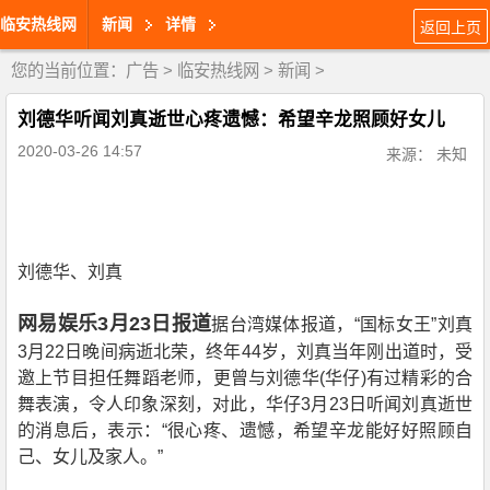
临安热线网
新闻
详情
返回上页
您的当前位置：
广告
>
临安热线网
>
新闻
>
刘德华听闻刘真逝世心疼遗憾：希望辛龙照顾好女儿
2020-03-26 14:57
来源： 未知
刘德华、刘真
网易娱乐
3
月
23
日报道
据台湾媒体报道，
“
国标女王
”
刘真
3
月
22
日晚间病逝北荣，终年
44
岁，刘真当年刚出道时，受
邀上节目担任舞蹈老师，更曾与刘德华
(
华仔
)
有过精彩的合
舞表演，令人印象深刻，对此，华仔
3
月
23
日听闻刘真逝世
的消息后，表示：
“
很心疼、遗憾，希望辛龙能好好照顾自
己、女儿及家人。
”