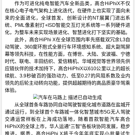
作为可进化纯电智能汽车全新品类，高合HiPhiX不仅
在核心电子电气架构上进化迭代，在硬件上也实现了面向未
来的全面进化，全球首发、创新设计的NT展翼门进出系
统、PML像素射灯+ISD智能交互灯光系统等一系列硬件进
化，为整车未来实现场景进化、智慧进化打下坚实的基础。
此外，高合HiPhi X在全球范围内率先搭载双冗余L3自
动驾驶、360度环抱式全景行车环境感知系统、超大副驾屏
幕等领先科技，在性能方面，在博世、大陆、安波福、宁德
时代、联电、丰田纺织、爱信精机、华域视觉等世界领先供
应链伙伴的技术加持下，高合HiPhiX以610公里以上的超长
续航、3.9秒破百的强劲动力、低至0.27的风阻系数及业内
领先的后轮主动转向功能，提供超越期待的高品质豪华驾乘
体验。
从全球首条车路协同自动驾驶智能化城市道路在盐城开
通试运行，到全球首个车路城一体化智慧城市5G无人驾驶
交通运营样板在上海成功落地，随着首款智能汽车高合
HiPhiX的全球上市，华人运通“三智”各板块协同发展，稳步
推进。据悉，高合HiPhi X将于今年年底实现小批量试生