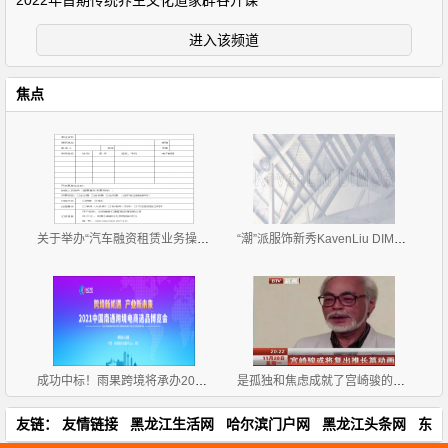
2022年首期传统养生文化道家辟谷开课
进入该频道
焦点
关于举办“汽车融资租赁业务操作流程、风险控制与 租
“潮”派服饰新秀KavenLiu DIMOR 2019招商正式拉开帷
成功中标！雨果跨境将承办2021中国南通跨境电商选品博
是孤独和焦虑成就了宫崎骏的伟大
友链：
友情链接
黑龙江生活网
哈尔滨门户网
黑龙江头条网
东