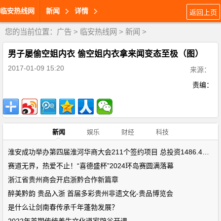
临安热线网
新闻
详情
返回上页
您的当前位置：
广告
>
临安热线网
>
新闻
>
男子屡偷空姐内衣 偷空姐内衣拿来闻变态至极（图）
2017-01-09 15:20
来源：
责编：
新闻
娱乐
财经
科技
淮安成功举办第四届淮河华商大会211个签约项目 总投资1486.4亿元
赛道无界，热爱不止！“喜德盛杯”2024环岛赛圆满落幕
浙江省贵州商会开启浙黔合作新篇章
醉美黔韵 贵品入浙 首届多彩贵州非遗文化-贵品博览会
是什么让剑南春传承千年蓬勃发展？