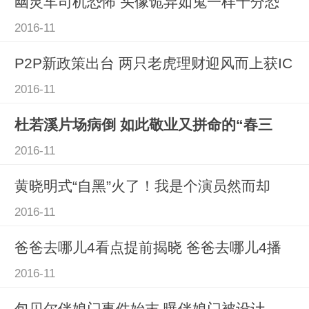
幽灵车司机恐怖 头像诡异如鬼一样十分恐
2016-11
P2P新政策出台 两只老虎理财迎风而上获IC
2016-11
杜若溪片场病倒 如此敬业又拼命的“春三
2016-11
黄晓明式“自黑”火了！我是个演员然而却
2016-11
爸爸去哪儿4看点提前揭晓 爸爸去哪儿4播
2016-11
包贝尔伴娘门事件始末 曝伴娘门被设计