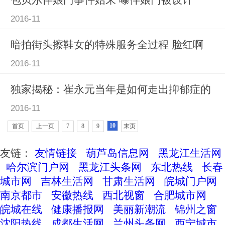
2016-11
暗拍街头擦鞋女的特殊服务全过程 脸红啊
2016-11
独家揭秘：崔永元当年是如何走出抑郁症的
2016-11
10
首页
上一页
7
8
9
末页
友链：
友情链接
葫芦岛信息网
黑龙江生活网
哈尔滨门户网
黑龙江头条网
东北热线
长春
城市网
吉林生活网
甘肃生活网
皖城门户网
南京都市
安徽热线
西北视窗
合肥城市网
皖城在线
健康播报网
美丽新潮流
锦州之窗
沈阳热线
成都生活网
兰州头条网
西宁城市