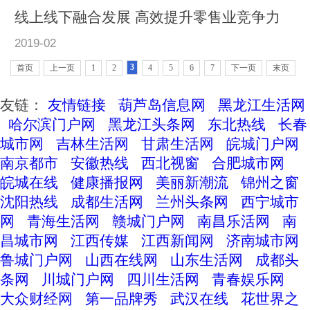
线上线下融合发展 高效提升零售业竞争力
2019-02
3
首页
上一页
1
2
4
5
6
7
下一页
末页
友链：
友情链接
葫芦岛信息网
黑龙江生活网
哈尔滨门户网
黑龙江头条网
东北热线
长春
城市网
吉林生活网
甘肃生活网
皖城门户网
南京都市
安徽热线
西北视窗
合肥城市网
皖城在线
健康播报网
美丽新潮流
锦州之窗
沈阳热线
成都生活网
兰州头条网
西宁城市
网
青海生活网
赣城门户网
南昌乐活网
南
昌城市网
江西传媒
江西新闻网
济南城市网
鲁城门户网
山西在线网
山东生活网
成都头
条网
川城门户网
四川生活网
青春娱乐网
大众财经网
第一品牌秀
武汉在线
花世界之